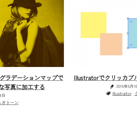
pのグラデーションマップで
Illustratorでクリ
な写真に加工する
2016年5月1
Illustrator
月8日
ュオトーン