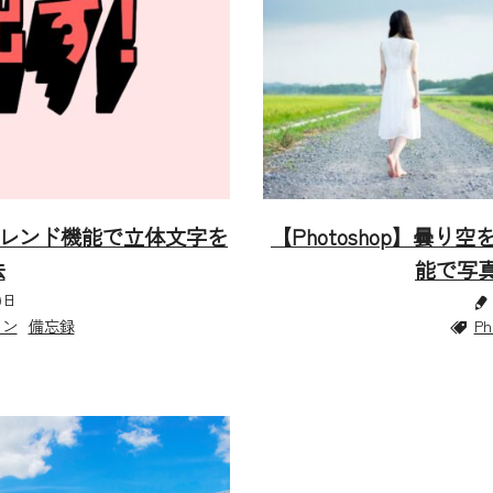
単】ブレンド機能で立体文字を
【Photoshop】曇
法
能で写
9日
イン
備忘録
Ph